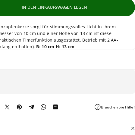
IN DEN EINKAUFSWAGEN LEGEN
nzapfenkerze sorgt für stimmungsvolles Licht in Ihrem
esser von 10 cm und einer Höhe von 13 cm ist diese
raktischen Timerfunktion ausgestattet. Betrieb mit 2 AA-
mfang enthalten).
B: 10 cm H: 13 cm
Brauchen Sie Hilfe?
f Facebook teilen
Auf X teilen
Auf Pinterest pinnen
Auf Telegram teilen
Auf WhatsApp teilen
Per E-Mail teilen