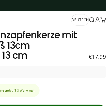
DEUTSCH
Suche
Login
W
nzapfenkerze
mit
DEUTSCH
ß
13cm
: 13 cm
€17,99
versendet (1-3 Werktage)