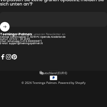
sich unten an🌴
Teeninga-Palmen
Melden Sie sich für unseren Newsletter an
Adresse: Kommisjewei 17, 9218 PC Opeinde, Niederlande
Aufruf:
+31 512 - 23 2345
Chat:
WhatsApp (+31 6 86803987)
E-Mail:
support@teeningapalmen.nl
Facebook
Instagram
Pinterest
Deutsch
Sprache
Deutschland (EUR €)
Land/Region
© 2026 Teeninga Palmen. Powered by Shopify