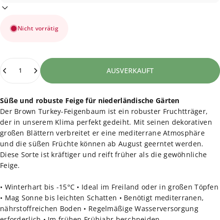
Nicht vorrätig
Anzahl
AUSVERKAUFT
Süße und robuste Feige für niederländische Gärten
Der Brown Turkey-Feigenbaum ist ein robuster Fruchtträger,
der in unserem Klima perfekt gedeiht. Mit seinen dekorativen
großen Blättern verbreitet er eine mediterrane Atmosphäre
und die süßen Früchte können ab August geerntet werden.
Diese Sorte ist kräftiger und reift früher als die gewöhnliche
Feige.
• Winterhart bis -15°C • Ideal im Freiland oder in großen Töpfen
• Mag Sonne bis leichten Schatten • Benötigt mediterranen,
nährstoffreichen Boden • Regelmäßige Wasserversorgung
erforderlich • Im frühen Frühjahr beschneiden