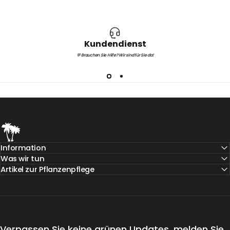
Kundendienst
💬 Brauchen Sie Hilfe? Wir sind für Sie da!
Teeninga Palmen
Information
Was wir tun
Artikel zur Pflanzenpflege
Verpassen Sie keine grünen Updates, melden Sie