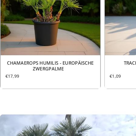
11 GRÖSSEN AB €17,99
CHAMAEROPS HUMILIS - EUROPÄISCHE
TRAC
ZWERGPALME
€17,99
€1,09