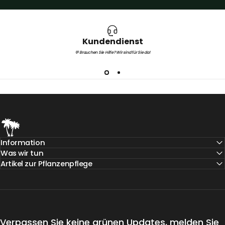
Kundendienst
💬 Brauchen Sie Hilfe? Wir sind für Sie da!
Teeninga Palmen
Information
Was wir tun
Artikel zur Pflanzenpflege
Verpassen Sie keine grünen Updates, melden Sie