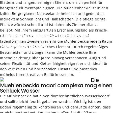
Blättern und langen, sehnigen Stielen, die sich perfekt für
hängende Blumentöpfe eignen. Die Muehlenbeckia ist in den
kalten Bergregionen Neuseelands heimisch und gedeiht in
indirektem Sonnenlicht und Halbschatten. Die pflegeleichte
Pflanze wächst schnell und ist daher als Zimmerpflanze
beliebt. Mit ihrem einzigartigen Erscheinungsbild als Kriech-
Muehlenbeckia
maori
oder Kletterpflanze mit herzförmigen Blättern und
fadenförmigen Zweigen verleiht die Mühlenbeckia jedem Raum
complexa
ein verspieltes und natürliches Element. Durch regelmäßiges
Beschneiden und Düngen kann die Mühlenbeckie Ihre
Inneneinrichtung über Jahre hinweg verschönern. Aufgrund
Andere Pflanzen
Muehlenbeckia maori complexa
seiner Flexibilität und Kletterfähigkeit eignet er sich ideal für
den vertikalen und horizontalen Einsatz und passt sich
mühelos Ihren kreativen Bedürfnissen an.
Die
Muehlenbeckia maori complexa mag einen
Schluck Wasser
Die Mühlenbeckie hat einen durchschnittlichen Wasserbedarf
und sollte leicht feucht gehalten werden. Wichtig ist, den
Boden regelmäßig zu kontrollieren und darauf zu achten, dass
er nicht austrocknet. Am besten gießen Sie die Pflanze