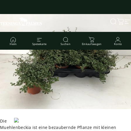
Direkt zum Inhalt
Teeninga Palmen
Suche
Ware
S
Heim
Speisekarte
Suchen
Einkaufswagen
Konto
Die
Muehlenbeckia ist eine bezaubernde Pflanze mit kleinen