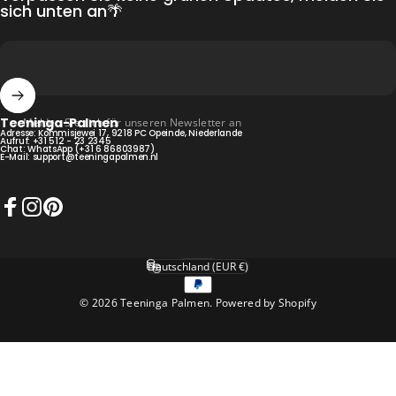
sich unten an🌴
Teeninga-Palmen
Melden Sie sich für unseren Newsletter an
Adresse: Kommisjewei 17, 9218 PC Opeinde, Niederlande
Aufruf:
+31 512 - 23 2345
Chat:
WhatsApp (+31 6 86803987)
E-Mail:
support@teeningapalmen.nl
Facebook
Instagram
Pinterest
Deutsch
Sprache
Deutschland (EUR €)
Land/Region
© 2026 Teeninga Palmen. Powered by Shopify