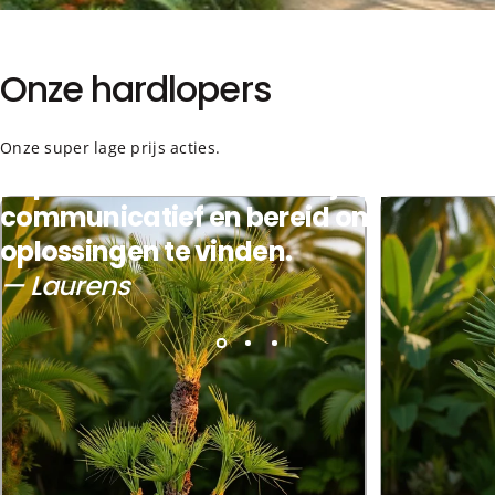
Onze
hardlopers
Onze super lage prijs acties.
Topservice! Zeer vriendelijk,
communicatief en bereid om
oplossingen te
vinden.
— Laurens