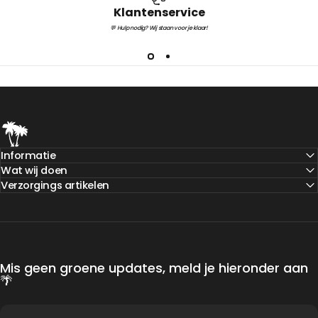
Klantenservice
💬 Hulp nodig? Wij staan voor je klaar!
Teeninga Palmen
Informatie
Wat wij doen
Verzorgings artikelen
Mis geen groene updates, meld je hieronder aan
🌴