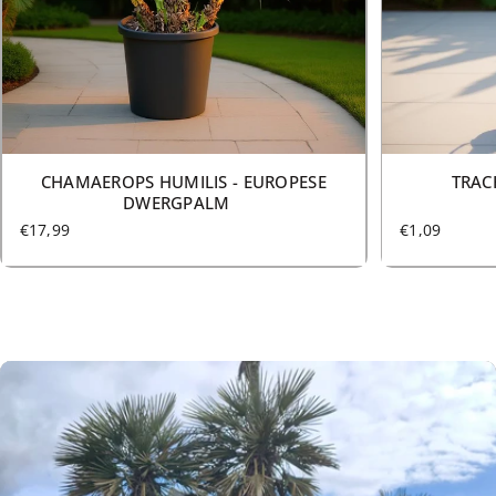
11 MATEN VANAF €17,99
CHAMAEROPS HUMILIS - EUROPESE
TRAC
DWERGPALM
€17,99
€1,09