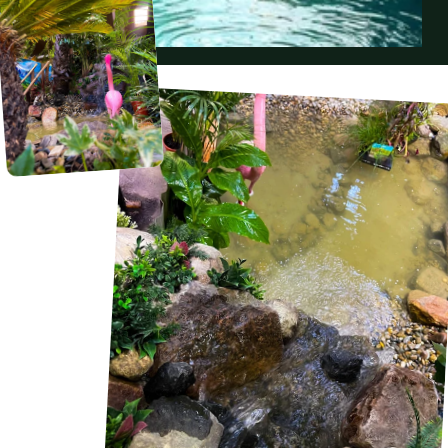
The
sky
is
the
limit.
Pagina 1
Pagina 2
Pagina 3
Pagina 4
Pagina 5