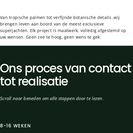
Van tropische palmen tot verfijnde botanische details ,wij
brengen leven aan boord van de meest exclusieve
superjachten. Elk project is maatwerk, volledig afgestemd op
uw wensen. Geen zee te hoog, geen wens te gek.
Ons
proces
van
contact
tot
realisatie
Scroll naar beneden om alle stappen door te lezen.
8-16 WEKEN