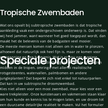
Tropische
Zwembaden
Wat ons opvalt bij subtropische zwembaden is dat tropische
aankleding vaak een ondergeschoven onderwerp is. Dat vinden
wij heel jammer, want wanneer het goed toegepast wordt, dan
maakt het de belevenis van de badgasten veel mooier.
De meeste mensen komen niet alleen om in water te plonzen,
alhoewel dat natuurlijk ook heel fijn is, maar ze komen voor
Speciale
projecten
ontspanning en een belevenis. Wat is er nou een mooiere
belevenis dan in een thematisch afgewerkt water te plonzen
midden in de tropen, omringd met allerlei realistische
rotsgesteentes, watervallen, palmbomen en andere
jungleplanten? Dat beperkt zich niet enkel tot natuurparken.
Dat kan in uw subtropische droomzwembad.
Kies niet alleen voor een mooi zwembad, maar kies voor een
ware trekpleister. Onze kunstenaars en vakmensen staan klaar
om hun kunde en kennis los te mogen laten, en uw droom tot
een duurzame detailrijke realiteit te maken. Vul het formulier