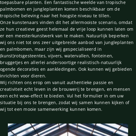
toepasbare planten. Een fantastische weelde van tropische
palmbomen en jungleplanten komen beschikbaar om de
tropische beleving naar het hoogste niveau te tillen.
Onze kunstenaars vinden dit het allermooiste scenario, omdat
ze hun creatieve geest helemaal de vrije loop kunnen laten om
er een meesterkunstwerk van te maken. Natuurlijk beperken
wij ons niet tot ons zeer uitgebreide aanbod van jungleplanten
en palmbomen, maar zijn wij gespecialiseerd in
(kunst)rotsgesteentes, vijvers, watervallen, fonteinen,
bruggetjes en allerlei andersoortige realistisch-natuurlijk
ogende decoraties en aankledingen. Ook kunnen wij gebieden
inrichten voor dieren.
Wij richten ons erop om vanuit authentieke passie en
creativiteit echt leven in de brouwerij te brengen, en mensen
een echt wow-effect te bieden. Vul het formulier in om uw
situatie bij ons te brengen, zodat wij samen kunnen kijken of
wij tot een mooie samenwerking kunnen komen.
Diavoorstelling pauzeren