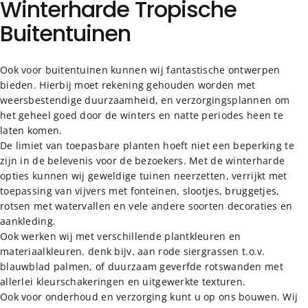
Winterharde
Tropische
Pagina 1
Pagina 2
Pagina 3
Pagina 4
Buitentuinen
Ook voor buitentuinen kunnen wij fantastische ontwerpen
bieden. Hierbij moet rekening gehouden worden met
weersbestendige duurzaamheid, en verzorgingsplannen om
het geheel goed door de winters en natte periodes heen te
laten komen.
De limiet van toepasbare planten hoeft niet een beperking te
zijn in de belevenis voor de bezoekers. Met de winterharde
opties kunnen wij geweldige tuinen neerzetten, verrijkt met
toepassing van vijvers met fonteinen, slootjes, bruggetjes,
rotsen met watervallen en vele andere soorten decoraties en
aankleding.
Ook werken wij met verschillende plantkleuren en
materiaalkleuren. denk bijv. aan rode siergrassen t.o.v.
blauwblad palmen, of duurzaam geverfde rotswanden met
allerlei kleurschakeringen en uitgewerkte texturen.
Ook voor onderhoud en verzorging kunt u op ons bouwen. Wij