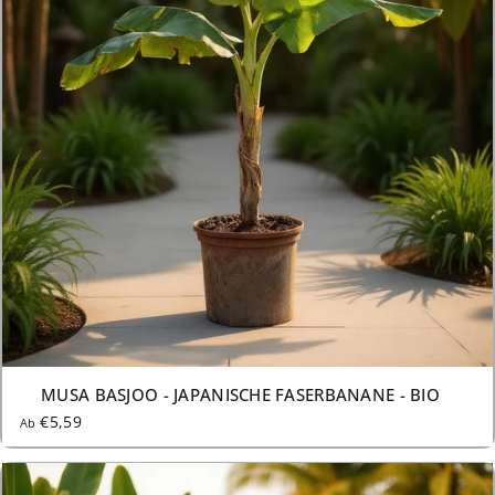
AUSVERKAUFT
MUSA BASJOO - JAPANISCHE FASERBANANE - BIO
€5,59
Ab