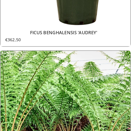
15 GRÖSSEN AB €362,50
FICUS BENGHALENSIS 'AUDREY'
€362,50