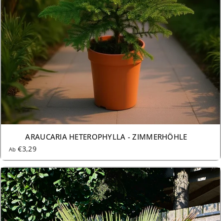
AUSVERKAUFT
ARAUCARIA HETEROPHYLLA - ZIMMERHÖHLE
€3,29
Ab