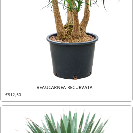
28 GRÖSSEN AB €312,50
BEAUCARNEA RECURVATA
€312,50