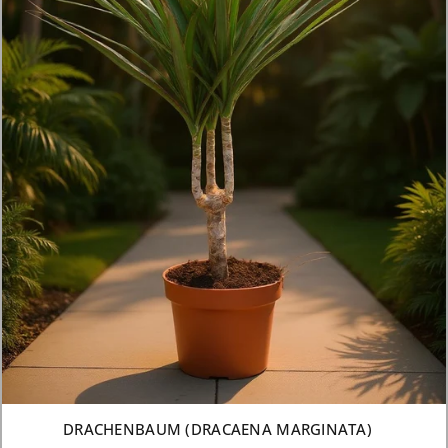
3 GRÖSSEN AB €2.199,99
DRACHENBAUM (DRACAENA MARGINATA)