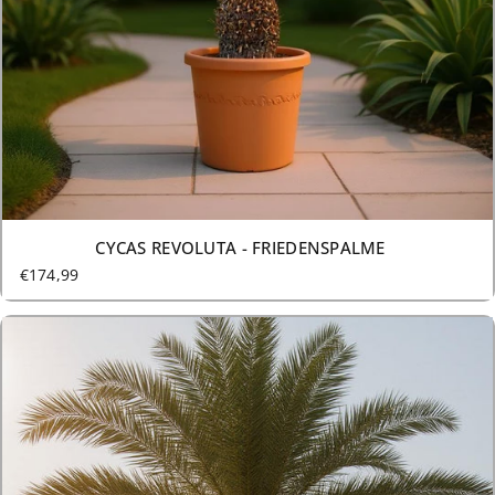
8 GRÖSSEN AB €174,99
CYCAS REVOLUTA - FRIEDENSPALME
€174,99