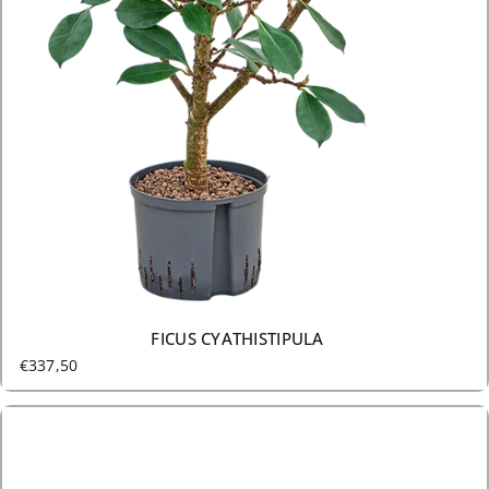
22 GRÖSSEN AB €337,50
FICUS CYATHISTIPULA
€337,50