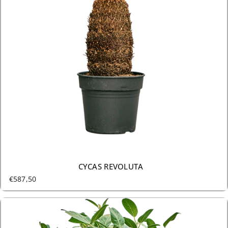
8 GRÖSSEN AB €587,50
CYCAS REVOLUTA
€587,50