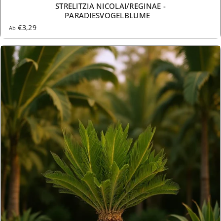
9 GRÖSSEN AB €3,29
STRELITZIA NICOLAI/REGINAE -
PARADIESVOGELBLUME
€3,29
Ab