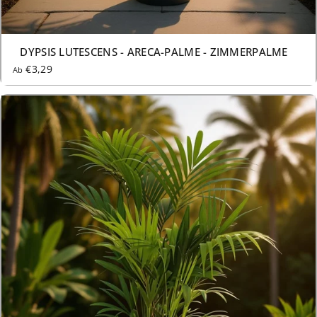
AUSVERKAUFT
DYPSIS LUTESCENS - ARECA-PALME - ZIMMERPALME
€3,29
Ab