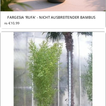
3 GRÖSSEN AB €10,99
FARGESIA 'RUFA' - NICHT AUSBREITENDER BAMBUS
€10,99
Ab