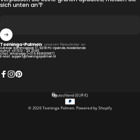
sich unten an🌴
Teeninga-Palmen
Melden Sie sich für unseren Newsletter an
Adresse: Kommisjewei 17, 9218 PC Opeinde, Niederlande
Aufruf:
+31 512 - 23 2345
Chat:
WhatsApp (+31 6 86803987)
E-Mail:
support@teeningapalmen.nl
Facebook
Instagram
Pinterest
Deutsch
Sprache
Deutschland (EUR €)
Land/Region
© 2026 Teeninga Palmen. Powered by Shopify