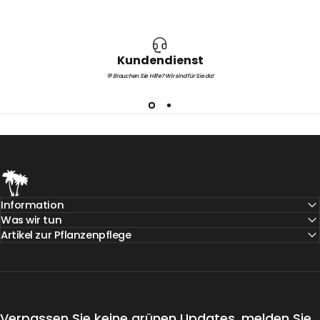
Kundendienst
💬 Brauchen Sie Hilfe? Wir sind für Sie da!
Teeninga Palmen
Information
Was wir tun
Artikel zur Pflanzenpflege
Verpassen Sie keine grünen Updates, melden Sie